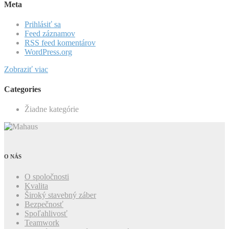
Meta
Prihlásiť sa
Feed záznamov
RSS feed komentárov
WordPress.org
Zobraziť viac
Categories
Žiadne kategórie
O NÁS
O spoločnosti
Kvalita
Široký stavebný záber
Bezpečnosť
Spoľahlivosť
Teamwork