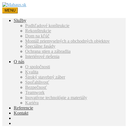
MENU
Služby
Podhľadové konštrukcie
Rekonštrukcie
Dom na kľúč
Montáž priemyselných a obchodných objektov
Špeciálne fasády
Ochrana stien a zábradlia
Interiérové riešenia
O nás
O spoločnosti
Kvalita
Široký stavebný záber
Spoľahlivosť
Bezpečnosť
Teamwork
Inovatívne technológie a materiály
Kariéra
Referencie
Kontakt